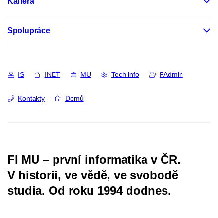
Kariéra
Spolupráce
IS
INET
MU
Tech info
FAdmin
Kontakty
Domů
FI MU – první informatika v ČR.
V historii, ve vědě, ve svobodě
studia.
Od roku 1994 dodnes.