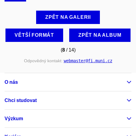
ZPĚT NA GALERII
VĚTŠÍ FORMÁT
ZPĚT NA ALBUM
(
8
/ 14)
Odpovědný kontakt:
webmaster
@fi
.muni
.cz
O nás
Chci studovat
Výzkum