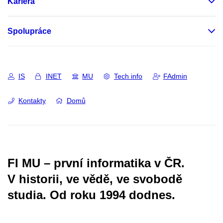
Kariéra
Spolupráce
IS
INET
MU
Tech info
FAdmin
Kontakty
Domů
FI MU – první informatika v ČR.
V historii, ve vědě, ve svobodě
studia.
Od roku 1994 dodnes.