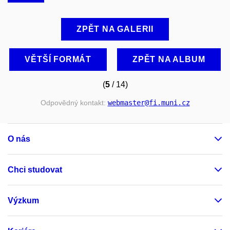
ZPĚT NA GALERII
VĚTŠÍ FORMÁT
ZPĚT NA ALBUM
(
5
/ 14)
Odpovědný kontakt:
webmaster
@fi
.muni
.cz
O nás
Chci studovat
Výzkum