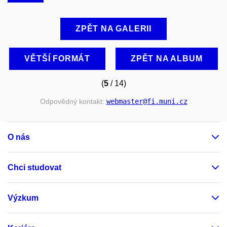
ZPĚT NA GALERII
VĚTŠÍ FORMÁT
ZPĚT NA ALBUM
(
5
/ 14)
Odpovědný kontakt:
webmaster
@fi
.muni
.cz
O nás
Chci studovat
Výzkum