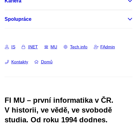
Kariéra
Spolupráce
IS
INET
MU
Tech info
FAdmin
Kontakty
Domů
FI MU – první informatika v ČR.
V historii, ve vědě, ve svobodě
studia.
Od roku 1994 dodnes.