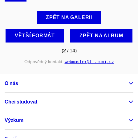
ZPĚT NA GALERII
VĚTŠÍ FORMÁT
ZPĚT NA ALBUM
(
2
/ 14)
Odpovědný kontakt:
webmaster
@fi
.muni
.cz
O nás
Chci studovat
Výzkum