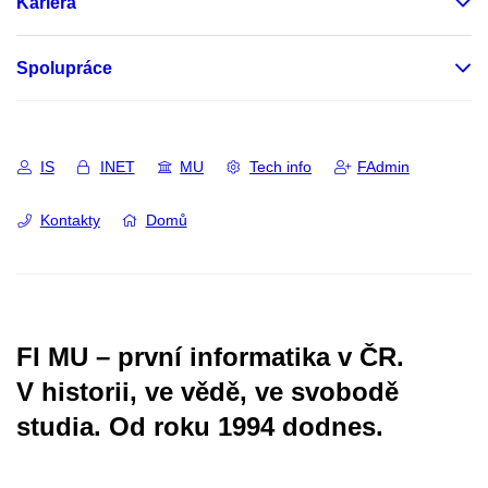
Kariéra
Spolupráce
IS
INET
MU
Tech info
FAdmin
Kontakty
Domů
FI MU – první informatika v ČR.
V historii, ve vědě, ve svobodě
studia.
Od roku 1994 dodnes.