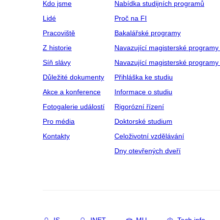
Kdo jsme
Nabídka studijních programů
Lidé
Proč na FI
Pracoviště
Bakalářské programy
Z historie
Navazující magisterské programy
Síň slávy
Navazující magisterské programy 
Důležité dokumenty
Přihláška ke studiu
Akce a konference
Informace o studiu
Fotogalerie událostí
Rigorózní řízení
Pro média
Doktorské studium
Kontakty
Celoživotní vzdělávání
Dny otevřených dveří