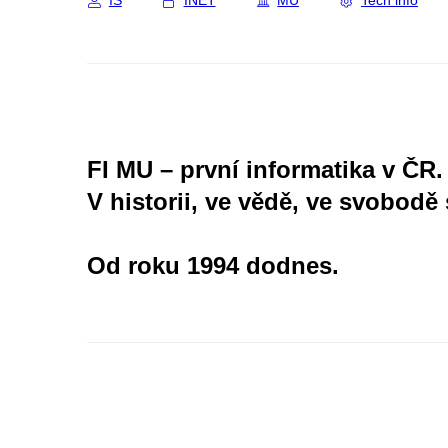
IS
INET
MU
Tech info
FI MU – první informatika v ČR.
V historii, ve vědě, ve svobodě 
Od roku 1994 dodnes.