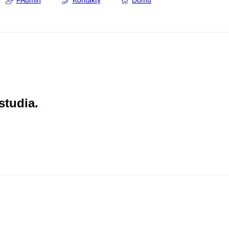
FAdmin
Kontakty
Domů
studia.