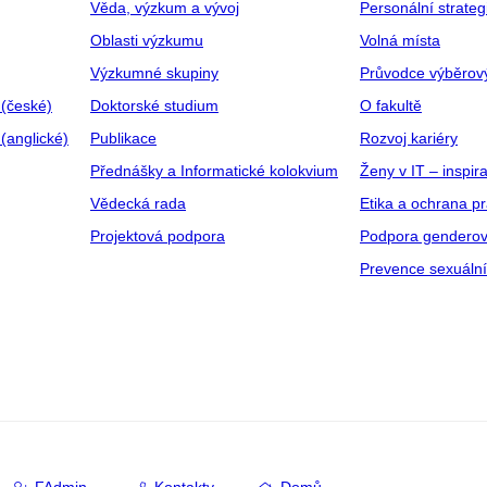
Věda, výzkum a vývoj
Personální strate
Oblasti výzkumu
Volná místa
Výzkumné skupiny
Průvodce výběrov
 (české)
Doktorské studium
O fakultě
(anglické)
Publikace
Rozvoj kariéry
Přednášky a Informatické kolokvium
Ženy v IT – inspira
Vědecká rada
Etika a ochrana p
Projektová podpora
Podpora genderov
Prevence sexuáln