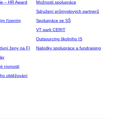
gie – HR Award
Možnosti spolupráce
Sdružení průmyslových partnerů
ým řízením
Spolupráce se SŠ
VT park CERIT
Outsourcing školního IS
tivní ženy na FI
Nabídky spolupráce a fundraising
ráv
é rovnosti
ího obtěžování