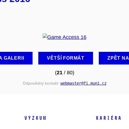
A GALERII
VĚTŠÍ FORMÁT
ZPĚT N
(
21
/ 80)
Odpovědný kontakt:
webmaster
@fi
.muni
.cz
VÝZKUM
KARIÉRA