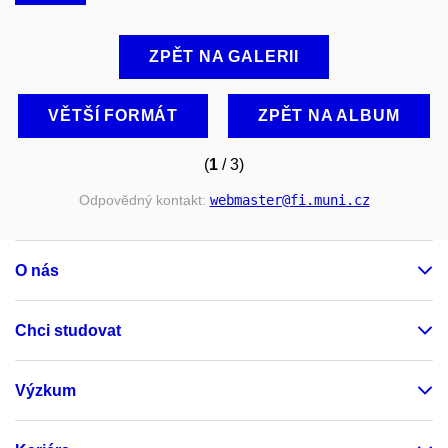
ZPĚT NA GALERII
VĚTŠÍ FORMÁT
ZPĚT NA ALBUM
(
1
/ 3)
Odpovědný kontakt:
webmaster
@fi
.muni
.cz
O nás
Chci studovat
Výzkum