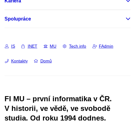
Kariéra
Spolupráce
IS
INET
MU
Tech info
FAdmin
Kontakty
Domů
FI MU – první informatika v ČR.
V historii, ve vědě, ve svobodě
studia.
Od roku 1994 dodnes.