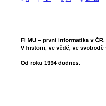
IS
INET
MU
Tech info
FI MU – první informatika v ČR.
V historii, ve vědě, ve svobodě 
Od roku 1994 dodnes.