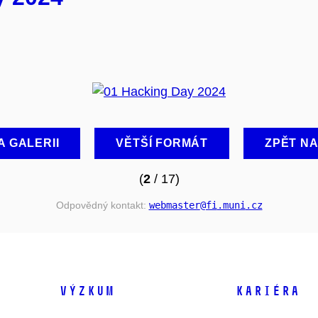
A GALERII
VĚTŠÍ FORMÁT
ZPĚT N
(
2
/ 17)
Odpovědný kontakt:
webmaster
@fi
.muni
.cz
VÝZKUM
KARIÉRA