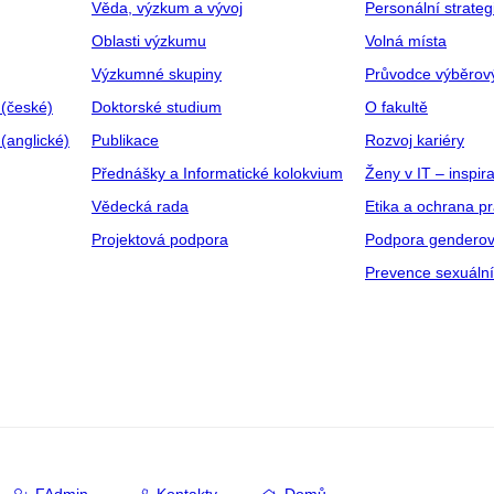
Věda, výzkum a vývoj
Personální strate
Oblasti výzkumu
Volná místa
Výzkumné skupiny
Průvodce výběrov
 (české)
Doktorské studium
O fakultě
(anglické)
Publikace
Rozvoj kariéry
Přednášky a Informatické kolokvium
Ženy v IT – inspira
Vědecká rada
Etika a ochrana p
Projektová podpora
Podpora genderov
Prevence sexuáln