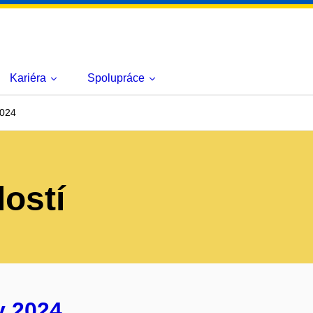
Kariéra
Spolupráce
2024
lostí
y 2024