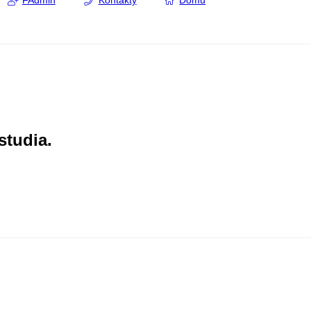
FAdmin
Kontakty
Domů
studia.