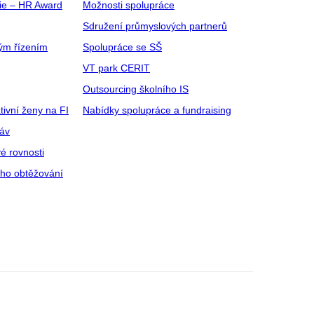
gie – HR Award
Možnosti spolupráce
Sdružení průmyslových partnerů
ým řízením
Spolupráce se SŠ
VT park CERIT
Outsourcing školního IS
tivní ženy na FI
Nabídky spolupráce a fundraising
ráv
é rovnosti
ího obtěžování