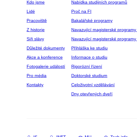
Kdo jsme
Nabídka studijních programů
Lidé
Proč na FI
Pracoviště
Bakalářské programy
Z historie
Navazující magisterské programy
Síň slávy
Navazující magisterské programy 
Důležité dokumenty
Přihláška ke studiu
Akce a konference
Informace o studiu
Fotogalerie událostí
Rigorózní řízení
Pro média
Doktorské studium
Kontakty
Celoživotní vzdělávání
Dny otevřených dveří