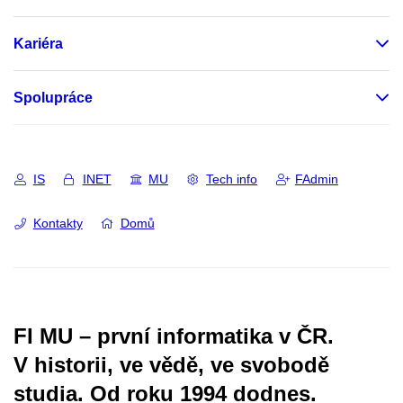
Kariéra
Spolupráce
IS
INET
MU
Tech info
FAdmin
Kontakty
Domů
FI MU – první informatika v ČR.
V historii, ve vědě, ve svobodě
studia.
Od roku 1994 dodnes.