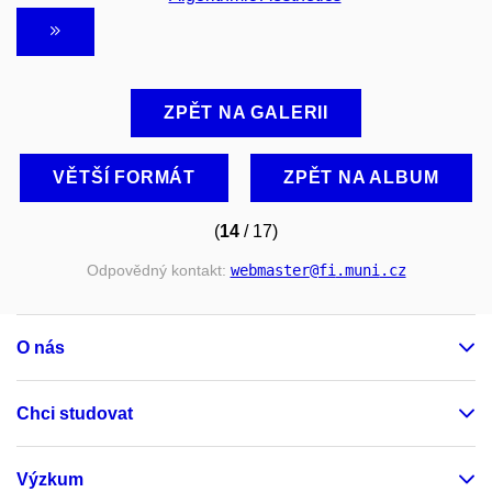
ZPĚT NA GALERII
VĚTŠÍ FORMÁT
ZPĚT NA ALBUM
(
14
/ 17)
Odpovědný kontakt:
webmaster
@fi
.muni
.cz
O nás
Chci studovat
Výzkum