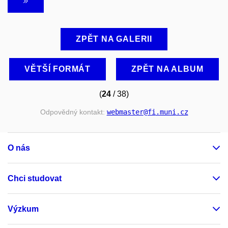
ZPĚT NA GALERII
VĚTŠÍ FORMÁT
ZPĚT NA ALBUM
(
24
/ 38)
Odpovědný kontakt:
webmaster
@fi
.muni
.cz
O nás
Chci studovat
Výzkum