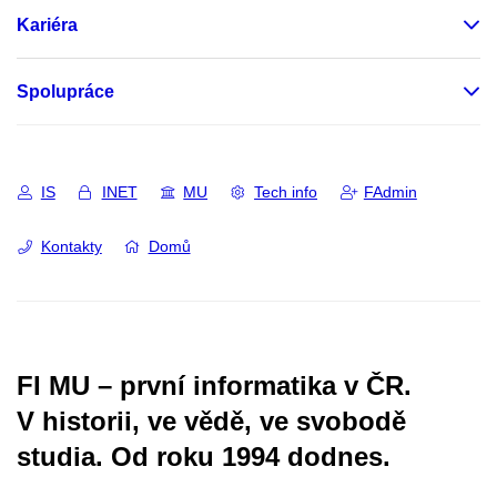
Kariéra
Spolupráce
IS
INET
MU
Tech info
FAdmin
Kontakty
Domů
FI MU – první informatika v ČR.
V historii, ve vědě, ve svobodě
studia.
Od roku 1994 dodnes.