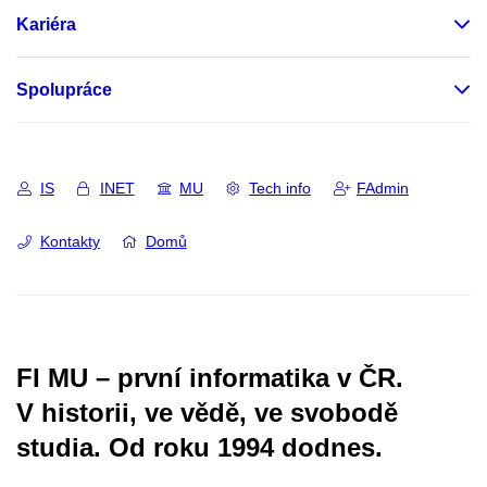
Kariéra
Spolupráce
IS
INET
MU
Tech info
FAdmin
Kontakty
Domů
FI MU – první informatika v ČR.
V historii, ve vědě, ve svobodě
studia.
Od roku 1994 dodnes.