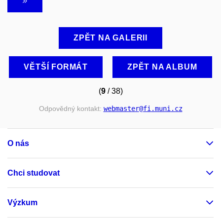
ZPĚT NA GALERII
VĚTŠÍ FORMÁT
ZPĚT NA ALBUM
(
9
/ 38)
Odpovědný kontakt:
webmaster
@fi
.muni
.cz
O nás
Chci studovat
Výzkum