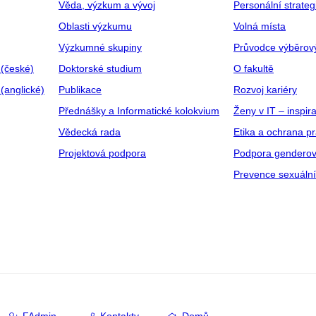
Věda, výzkum a vývoj
Personální strate
Oblasti výzkumu
Volná místa
Výzkumné skupiny
Průvodce výběrov
 (české)
Doktorské studium
O fakultě
(anglické)
Publikace
Rozvoj kariéry
Přednášky a Informatické kolokvium
Ženy v IT – inspira
Vědecká rada
Etika a ochrana p
Projektová podpora
Podpora genderov
Prevence sexuáln