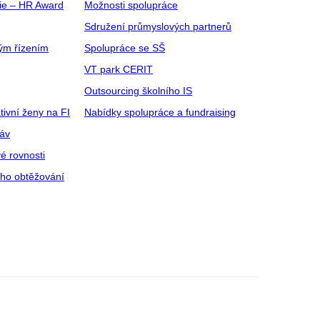
gie – HR Award
Možnosti spolupráce
Sdružení průmyslových partnerů
ým řízením
Spolupráce se SŠ
VT park CERIT
Outsourcing školního IS
tivní ženy na FI
Nabídky spolupráce a fundraising
ráv
é rovnosti
ího obtěžování