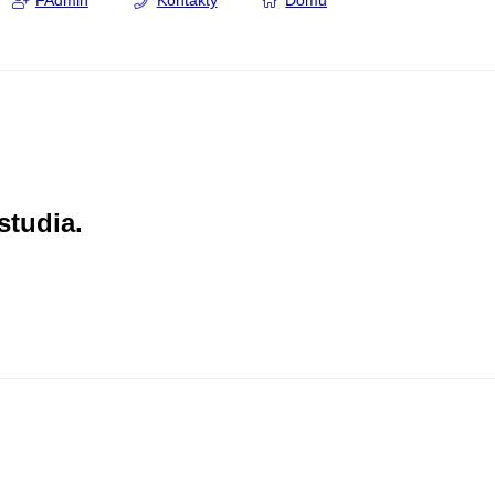
FAdmin
Kontakty
Domů
studia.