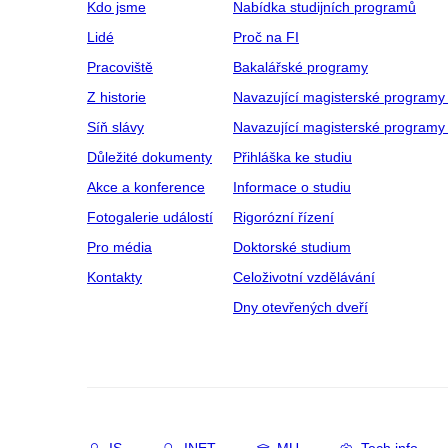
Kdo jsme
Nabídka studijních programů
Lidé
Proč na FI
Pracoviště
Bakalářské programy
Z historie
Navazující magisterské programy
Síň slávy
Navazující magisterské programy 
Důležité dokumenty
Přihláška ke studiu
Akce a konference
Informace o studiu
Fotogalerie událostí
Rigorózní řízení
Pro média
Doktorské studium
Kontakty
Celoživotní vzdělávání
Dny otevřených dveří