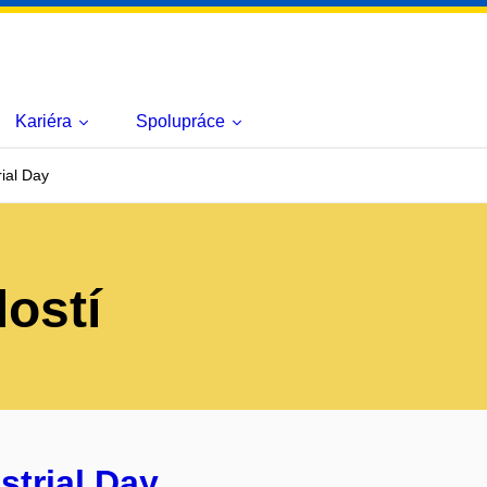
Kariéra
Spolupráce
ial Day
lostí
trial Day