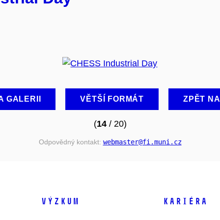
A GALERII
VĚTŠÍ FORMÁT
ZPĚT N
(
14
/ 20)
Odpovědný kontakt:
webmaster
@fi
.muni
.cz
VÝZKUM
KARIÉRA