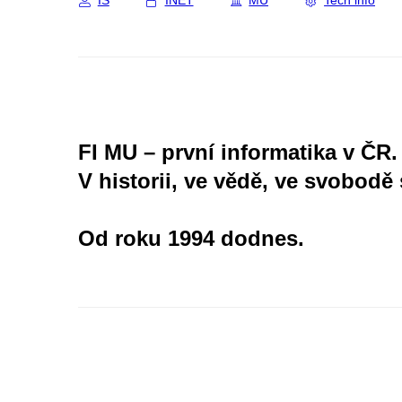
IS
INET
MU
Tech info
FI MU – první informatika v ČR.
V historii, ve vědě, ve svobodě 
Od roku 1994 dodnes.