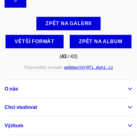
ZPĚT NA GALERII
VĚTŠÍ FORMÁT
ZPĚT NA ALBUM
(
43
/ 43)
Odpovědný kontakt:
webmaster
@fi
.muni
.cz
O nás
Chci studovat
Výzkum