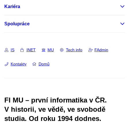
Kariéra
Spolupráce
IS
INET
MU
Tech info
FAdmin
Kontakty
Domů
FI MU – první informatika v ČR.
V historii, ve vědě, ve svobodě
studia.
Od roku 1994 dodnes.