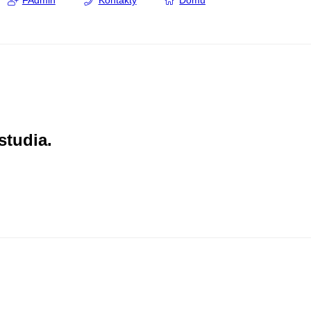
FAdmin
Kontakty
Domů
studia.