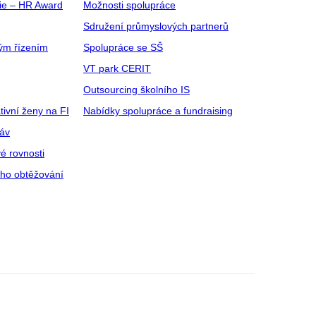
gie – HR Award
Možnosti spolupráce
Sdružení průmyslových partnerů
ým řízením
Spolupráce se SŠ
VT park CERIT
Outsourcing školního IS
tivní ženy na FI
Nabídky spolupráce a fundraising
ráv
é rovnosti
ího obtěžování