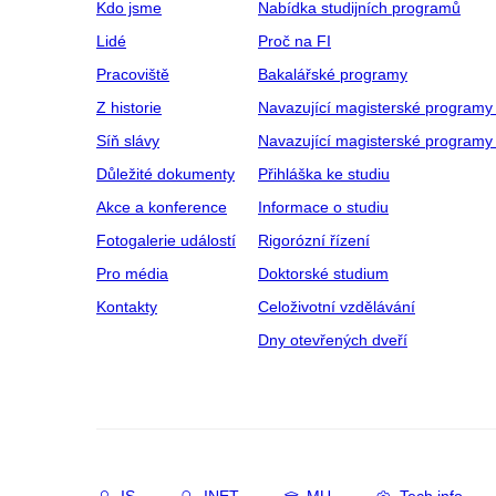
Kdo jsme
Nabídka studijních programů
Lidé
Proč na FI
Pracoviště
Bakalářské programy
Z historie
Navazující magisterské programy
Síň slávy
Navazující magisterské programy 
Důležité dokumenty
Přihláška ke studiu
Akce a konference
Informace o studiu
Fotogalerie událostí
Rigorózní řízení
Pro média
Doktorské studium
Kontakty
Celoživotní vzdělávání
Dny otevřených dveří