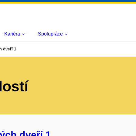
Kariéra
Spolupráce
 dveří 1
lostí
ých dveří 1