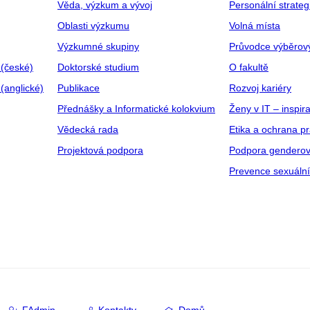
Věda, výzkum a vývoj
Personální strate
Oblasti výzkumu
Volná místa
Výzkumné skupiny
Průvodce výběrov
 (české)
Doktorské studium
O fakultě
(anglické)
Publikace
Rozvoj kariéry
Přednášky a Informatické kolokvium
Ženy v IT – inspira
Vědecká rada
Etika a ochrana p
Projektová podpora
Podpora genderov
Prevence sexuáln