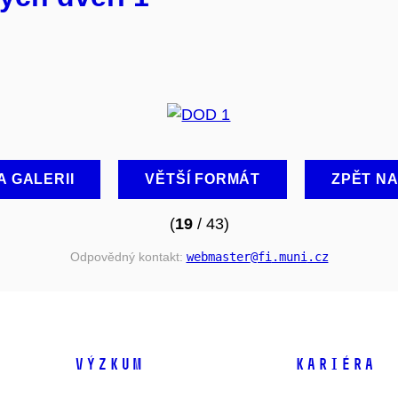
A GALERII
VĚTŠÍ FORMÁT
ZPĚT N
(
19
/ 43)
Odpovědný kontakt:
webmaster
@fi
.muni
.cz
VÝZKUM
KARIÉRA