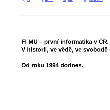
IS
INET
MU
Tech info
FI MU – první informatika v ČR.
V historii, ve vědě, ve svobodě 
Od roku 1994 dodnes.