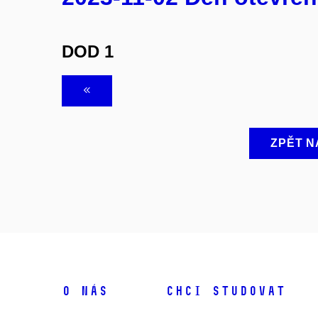
DOD 1
ZPĚT N
O NÁS
CHCI STUDOVAT