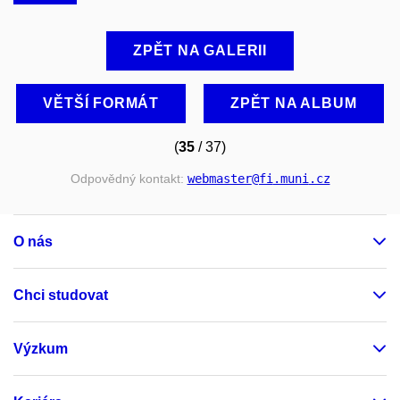
ZPĚT NA GALERII
VĚTŠÍ FORMÁT
ZPĚT NA ALBUM
(
35
/ 37)
Odpovědný kontakt:
webmaster
@fi
.muni
.cz
O nás
Chci studovat
Výzkum