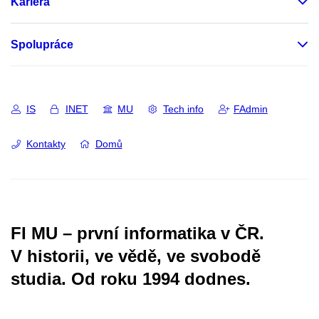
Kariéra
Spolupráce
IS
INET
MU
Tech info
FAdmin
Kontakty
Domů
FI MU – první informatika v ČR.
V historii, ve vědě, ve svobodě
studia.
Od roku 1994 dodnes.