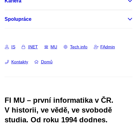
Kariéra
Spolupráce
IS
INET
MU
Tech info
FAdmin
Kontakty
Domů
FI MU – první informatika v ČR.
V historii, ve vědě, ve svobodě
studia.
Od roku 1994 dodnes.