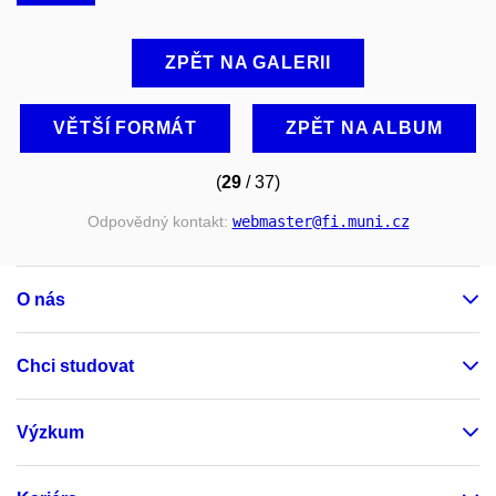
ZPĚT NA GALERII
VĚTŠÍ FORMÁT
ZPĚT NA ALBUM
(
29
/ 37)
Odpovědný kontakt:
webmaster
@fi
.muni
.cz
O nás
Chci studovat
Výzkum