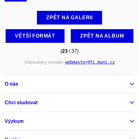
ZPĚT NA GALERII
VĚTŠÍ FORMÁT
ZPĚT NA ALBUM
(
23
/ 37)
Odpovědný kontakt:
webmaster
@fi
.muni
.cz
O nás
Chci studovat
Výzkum