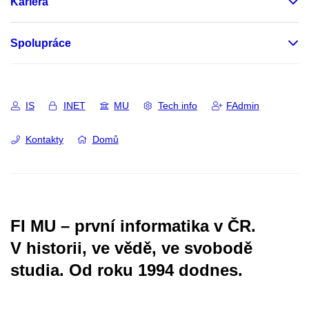
Kariéra
Spolupráce
IS
INET
MU
Tech info
FAdmin
Kontakty
Domů
FI MU – první informatika v ČR.
V historii, ve vědě, ve svobodě
studia.
Od roku 1994 dodnes.