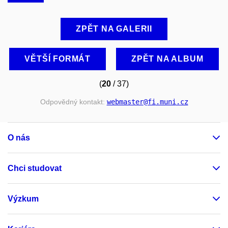
ZPĚT NA GALERII
VĚTŠÍ FORMÁT
ZPĚT NA ALBUM
(
20
/ 37)
Odpovědný kontakt:
webmaster
@fi
.muni
.cz
O nás
Chci studovat
Výzkum