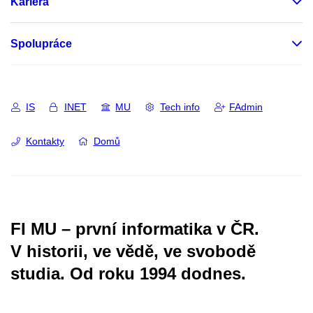
Kariéra
Spolupráce
IS
INET
MU
Tech info
FAdmin
Kontakty
Domů
FI MU – první informatika v ČR.
V historii, ve vědě, ve svobodě
studia.
Od roku 1994 dodnes.