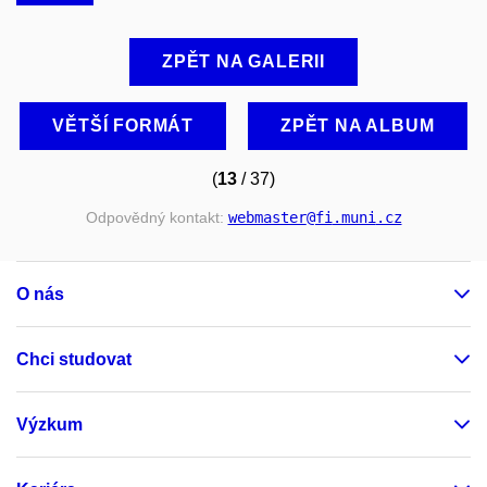
ZPĚT NA GALERII
VĚTŠÍ FORMÁT
ZPĚT NA ALBUM
(
13
/ 37)
Odpovědný kontakt:
webmaster
@fi
.muni
.cz
O nás
Chci studovat
Výzkum