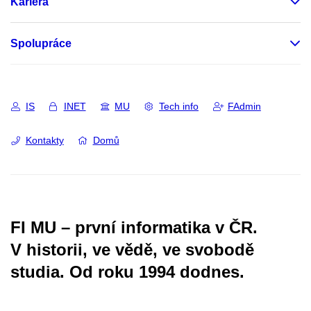
Kariéra
Spolupráce
IS
INET
MU
Tech info
FAdmin
Kontakty
Domů
FI MU – první informatika v ČR.
V historii, ve vědě, ve svobodě
studia.
Od roku 1994 dodnes.