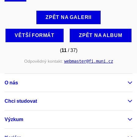
ZPĚT NA GALERII
VĚTŠÍ FORMÁT
ZPĚT NA ALBUM
(
11
/ 37)
Odpovědný kontakt:
webmaster
@fi
.muni
.cz
O nás
Chci studovat
Výzkum