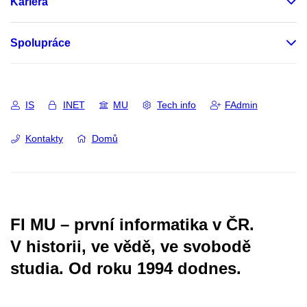
Kariéra
Spolupráce
IS
INET
MU
Tech info
FAdmin
Kontakty
Domů
FI MU – první informatika v ČR.
V historii, ve vědě, ve svobodě
studia.
Od roku 1994 dodnes.