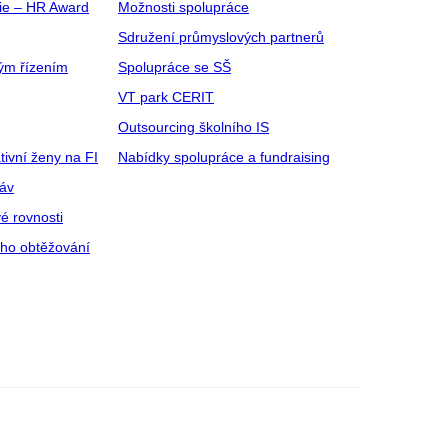
gie – HR Award
Možnosti spolupráce
Sdružení průmyslových partnerů
ým řízením
Spolupráce se SŠ
VT park CERIT
Outsourcing školního IS
tivní ženy na FI
Nabídky spolupráce a fundraising
ráv
é rovnosti
ího obtěžování