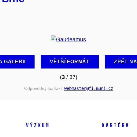
A GALERII
VĚTŠÍ FORMÁT
ZPĚT N
(
3
/ 37)
Odpovědný kontakt:
webmaster
@fi
.muni
.cz
VÝZKUM
KARIÉRA