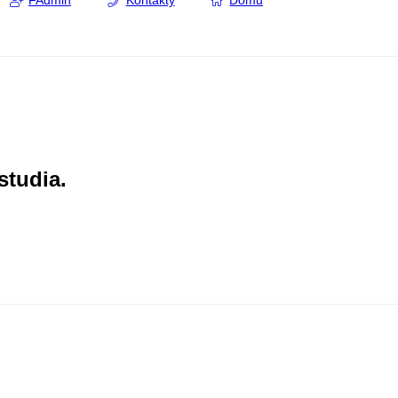
FAdmin
Kontakty
Domů
studia.