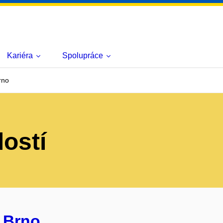
Kariéra
Spolupráce
rno
lostí
 Brno