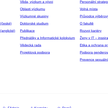
Věda, výzkum a vývoj
Personální strate
Oblasti výzkumu
Volná místa
Výzkumné skupiny
Průvodce výběrov
 (české)
Doktorské studium
O fakultě
(anglické)
Publikace
Rozvoj kariéry
Přednášky a Informatické kolokvium
Ženy v IT – inspira
Vědecká rada
Etika a ochrana p
Projektová podpora
Podpora genderov
Prevence sexuáln