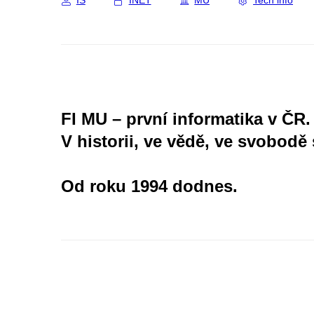
IS
INET
MU
Tech info
FI MU – první informatika v ČR.
V historii, ve vědě, ve svobodě 
Od roku 1994 dodnes.