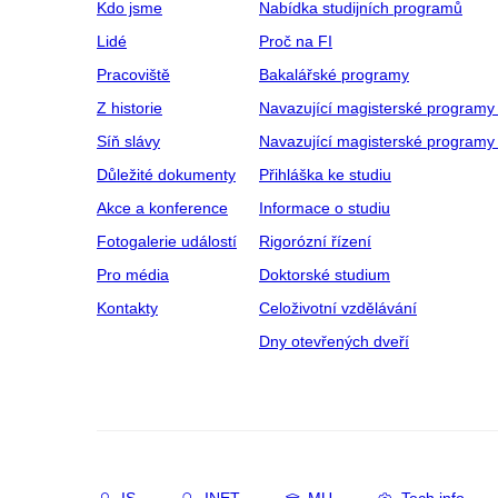
Kdo jsme
Nabídka studijních programů
Lidé
Proč na FI
Pracoviště
Bakalářské programy
Z historie
Navazující magisterské programy
Síň slávy
Navazující magisterské programy 
Důležité dokumenty
Přihláška ke studiu
Akce a konference
Informace o studiu
Fotogalerie událostí
Rigorózní řízení
Pro média
Doktorské studium
Kontakty
Celoživotní vzdělávání
Dny otevřených dveří