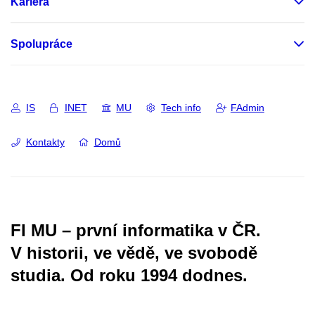
Kariéra
Spolupráce
IS
INET
MU
Tech info
FAdmin
Kontakty
Domů
FI MU – první informatika v ČR.
V historii, ve vědě, ve svobodě
studia.
Od roku 1994 dodnes.