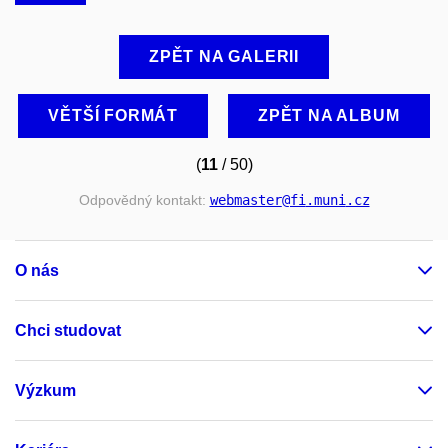
ZPĚT NA GALERII
VĚTŠÍ FORMÁT
ZPĚT NA ALBUM
(
11
/ 50)
Odpovědný kontakt:
webmaster
@fi
.muni
.cz
O nás
Chci studovat
Výzkum