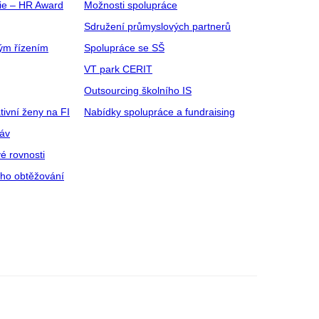
gie – HR Award
Možnosti spolupráce
Sdružení průmyslových partnerů
ým řízením
Spolupráce se SŠ
VT park CERIT
Outsourcing školního IS
tivní ženy na FI
Nabídky spolupráce a fundraising
ráv
é rovnosti
ího obtěžování