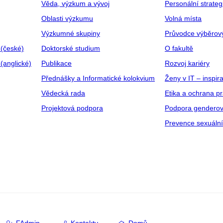
Věda, výzkum a vývoj
Personální strate
Oblasti výzkumu
Volná místa
Výzkumné skupiny
Průvodce výběrov
 (české)
Doktorské studium
O fakultě
(anglické)
Publikace
Rozvoj kariéry
Přednášky a Informatické kolokvium
Ženy v IT – inspira
Vědecká rada
Etika a ochrana p
Projektová podpora
Podpora genderov
Prevence sexuáln