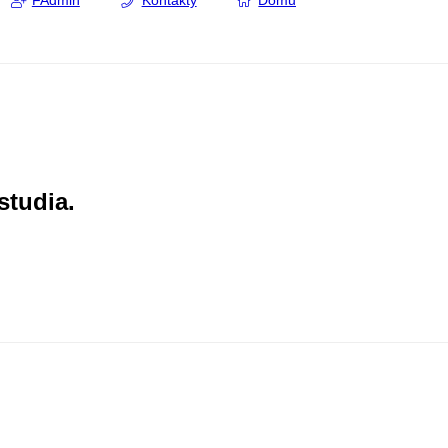
FAdmin
Kontakty
Domů
studia.