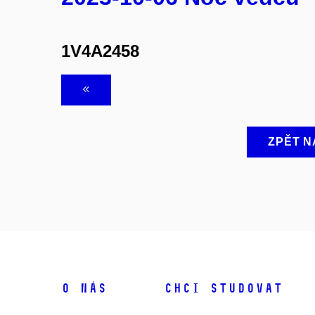
1V4A2458
ZPĚT N
O NÁS
CHCI STUDOVAT