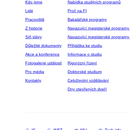
Kdo jsme
Nabídka studijních programů
Lidé
Proč na FI
Pracoviště
Bakalářské programy
Z historie
Navazující magisterské programy
Síň slávy
Navazující magisterské programy 
Důležité dokumenty
Přihláška ke studiu
Akce a konference
Informace o studiu
Fotogalerie událostí
Rigorózní řízení
Pro média
Doktorské studium
Kontakty
Celoživotní vzdělávání
Dny otevřených dveří