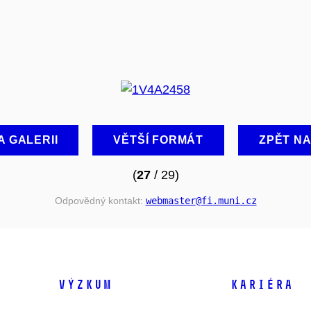
A GALERII
VĚTŠÍ FORMÁT
ZPĚT N
(
27
/ 29)
Odpovědný kontakt:
webmaster
@fi
.muni
.cz
VÝZKUM
KARIÉRA