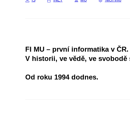
IS
INET
MU
Tech info
FI MU – první informatika v ČR.
V historii, ve vědě, ve svobodě 
Od roku 1994 dodnes.