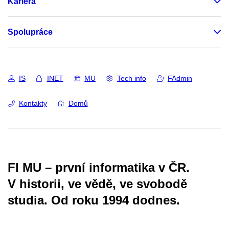
Kariéra
Spolupráce
IS
INET
MU
Tech info
FAdmin
Kontakty
Domů
FI MU – první informatika v ČR.
V historii, ve vědě, ve svobodě
studia.
Od roku 1994 dodnes.