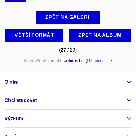
ZPĚT NA GALERII
VĚTŠÍ FORMÁT
ZPĚT NA ALBUM
(
27
/ 29)
Odpovědný kontakt:
webmaster
@fi
.muni
.cz
O nás
Chci studovat
Výzkum