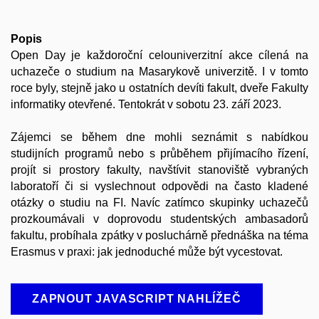
Popis
Open Day je každoroční celouniverzitní akce cílená na
uchazeče o studium na Masarykově univerzitě. I v tomto
roce byly, stejně jako u ostatních devíti fakult, dveře Fakulty
informatiky otevřené. Tentokrát v sobotu 23. září 2023.
Zájemci se během dne mohli seznámit s nabídkou
studijních programů nebo s průběhem přijímacího řízení,
projít si prostory fakulty, navštívit stanoviště vybraných
laboratoří či si vyslechnout odpovědi na často kladené
otázky o studiu na FI. Navíc zatímco skupinky uchazečů
prozkoumávali v doprovodu studentských ambasadorů
fakultu, probíhala zpátky v posluchárně přednáška na téma
Erasmus v praxi: jak jednoduché může být vycestovat.
ZAPNOUT JAVASCRIPT NAHLÍŽEČ