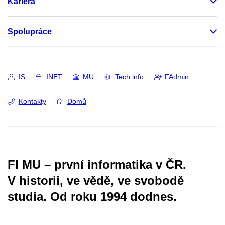
Kariéra
Spolupráce
IS
INET
MU
Tech info
FAdmin
Kontakty
Domů
FI MU – první informatika v ČR.
V historii, ve vědě, ve svobodě
studia.
Od roku 1994 dodnes.