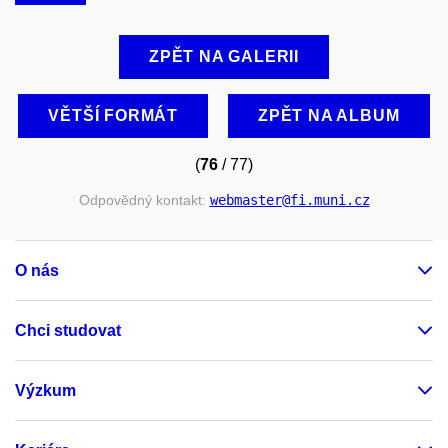
ZPĚT NA GALERII
VĚTŠÍ FORMÁT
ZPĚT NA ALBUM
(
76
/ 77)
Odpovědný kontakt:
webmaster
@fi
.muni
.cz
O nás
Chci studovat
Výzkum