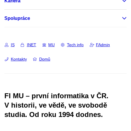
Kariéra
Spolupráce
IS
INET
MU
Tech info
FAdmin
Kontakty
Domů
FI MU – první informatika v ČR.
V historii, ve vědě, ve svobodě
studia.
Od roku 1994 dodnes.