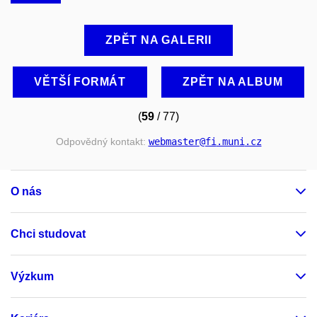
ZPĚT NA GALERII
VĚTŠÍ FORMÁT
ZPĚT NA ALBUM
(
59
/ 77)
Odpovědný kontakt:
webmaster
@fi
.muni
.cz
O nás
Chci studovat
Výzkum