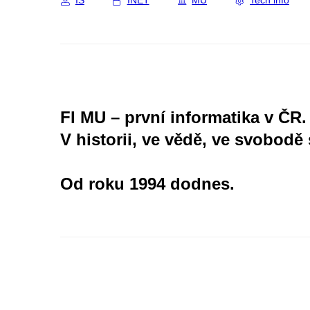
IS
INET
MU
Tech info
FI MU – první informatika v ČR.
V historii, ve vědě, ve svobodě 
Od roku 1994 dodnes.