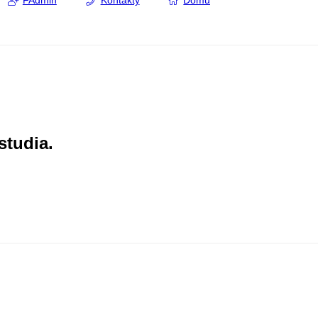
FAdmin
Kontakty
Domů
studia.