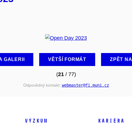
A GALERII
VĚTŠÍ FORMÁT
ZPĚT N
(
21
/ 77)
Odpovědný kontakt:
webmaster
@fi
.muni
.cz
VÝZKUM
KARIÉRA