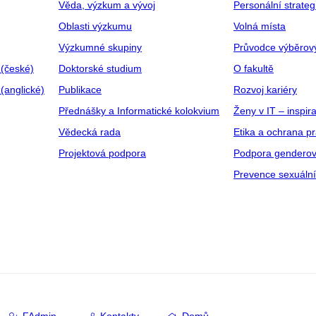
Věda, výzkum a vývoj
Personální strate
Oblasti výzkumu
Volná místa
Výzkumné skupiny
Průvodce výběrov
 (české)
Doktorské studium
O fakultě
(anglické)
Publikace
Rozvoj kariéry
Přednášky a Informatické kolokvium
Ženy v IT – inspira
Vědecká rada
Etika a ochrana p
Projektová podpora
Podpora genderov
Prevence sexuáln