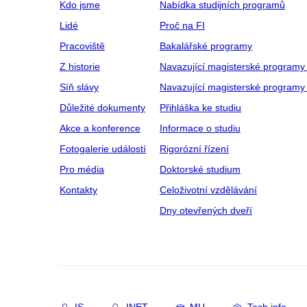
Kdo jsme
Nabídka studijních programů
Lidé
Proč na FI
Pracoviště
Bakalářské programy
Z historie
Navazující magisterské programy
Síň slávy
Navazující magisterské programy 
Důležité dokumenty
Přihláška ke studiu
Akce a konference
Informace o studiu
Fotogalerie událostí
Rigorózní řízení
Pro média
Doktorské studium
Kontakty
Celoživotní vzdělávání
Dny otevřených dveří