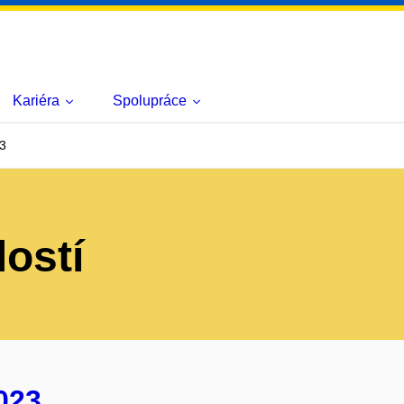
Kariéra
Spolupráce
3
lostí
023