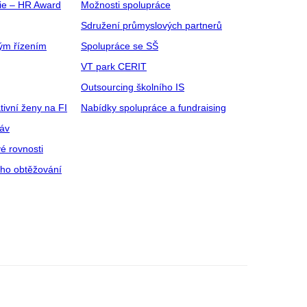
gie – HR Award
Možnosti spolupráce
Sdružení průmyslových partnerů
ým řízením
Spolupráce se SŠ
VT park CERIT
Outsourcing školního IS
tivní ženy na FI
Nabídky spolupráce a fundraising
ráv
é rovnosti
ího obtěžování