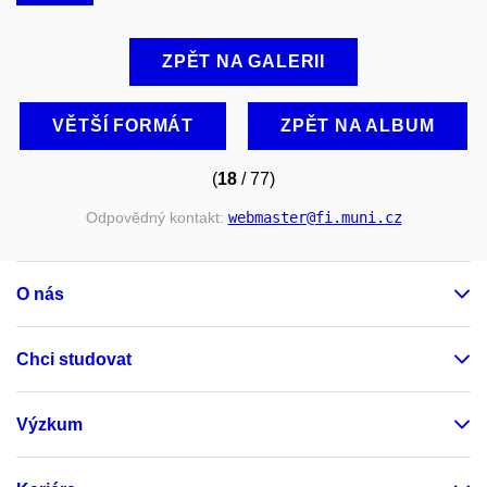
ZPĚT NA GALERII
VĚTŠÍ FORMÁT
ZPĚT NA ALBUM
(
18
/ 77)
Odpovědný kontakt:
webmaster
@fi
.muni
.cz
O nás
Chci studovat
Výzkum