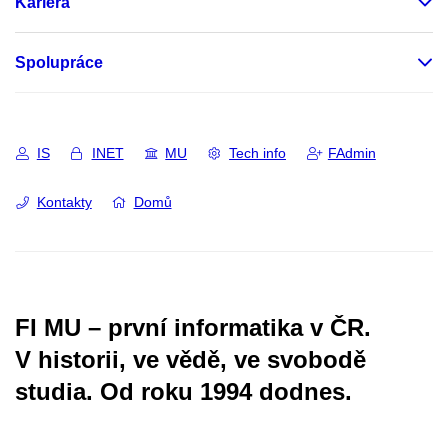
Kariéra
Spolupráce
IS
INET
MU
Tech info
FAdmin
Kontakty
Domů
FI MU – první informatika v ČR.
V historii, ve vědě, ve svobodě
studia.
Od roku 1994 dodnes.