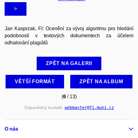
Jan Kasprzak, FI: Ocenění za vývoj algoritmu pro hledání
podobností v textových dokumentech za účelem
odhalování plagiátů
ZPĚT NA GALERII
VĚTŠÍ FORMÁT
ZPĚT NA ALBUM
(
6
/ 13)
Odpovědný kontakt:
webmaster
@fi
.muni
.cz
O nás