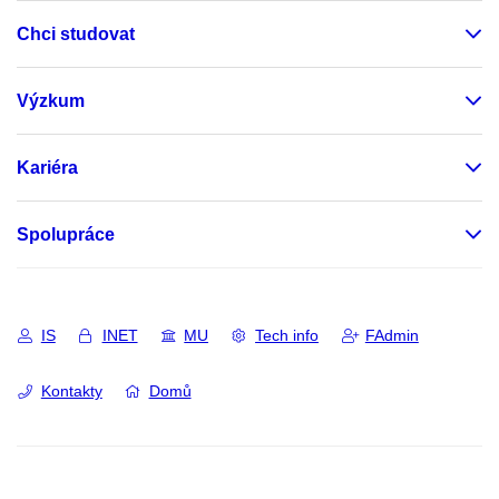
Chci studovat
Výzkum
Kariéra
Spolupráce
IS
INET
MU
Tech info
FAdmin
Kontakty
Domů