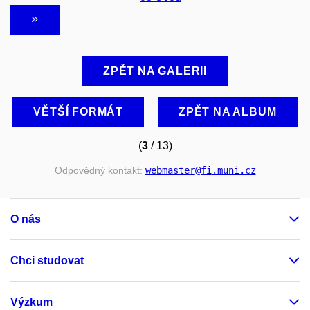
ZPĚT NA GALERII
VĚTŠÍ FORMÁT
ZPĚT NA ALBUM
(
3
/ 13)
Odpovědný kontakt:
webmaster
@fi
.muni
.cz
O nás
Chci studovat
Výzkum