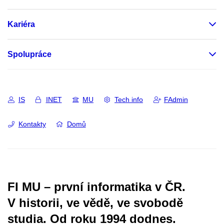
Kariéra
Spolupráce
IS
INET
MU
Tech info
FAdmin
Kontakty
Domů
FI MU – první informatika v ČR.
V historii, ve vědě, ve svobodě
studia.
Od roku 1994 dodnes.