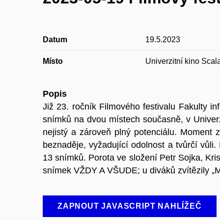
Datum
19.5.2023
Místo
Univerzitní kino Sca
Popis
Již 23. ročník Filmového festivalu Fakulty 
snímků na dvou místech současně, v Univerzi
nejistý a zároveň plný potenciálu. Moment zv
beznaděje, vyžadující odolnost a tvůrčí vůli. 
13 snímků. Porota ve složení Petr Sojka, Kri
snímek VŽDY A VŠUDE; u diváků zvítězily „Mŕ
ZAPNOUT JAVASCRIPT NAHLÍŽEČ