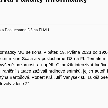
la a Posluchárna D3 na FI MU
informatiky MU se konal v pátek 19. května 2023 od 19
tním kině Scala a v posluchárně D3 na FI. Tématem let
ýšené pozornosti a napětí. Okamžik intenzivní tvořivos
Hraniční situace zažívali hrdinové snímků, jejich autoři 
stýna Bartošová, Robert Král, Jiří Vanýsek st., Lukáš Gr
tvoly v lese 2“.