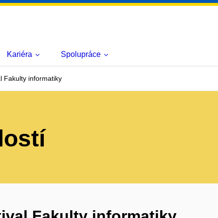
Kariéra
Spolupráce
l Fakulty informatiky
lostí
ival Fakulty informatiky