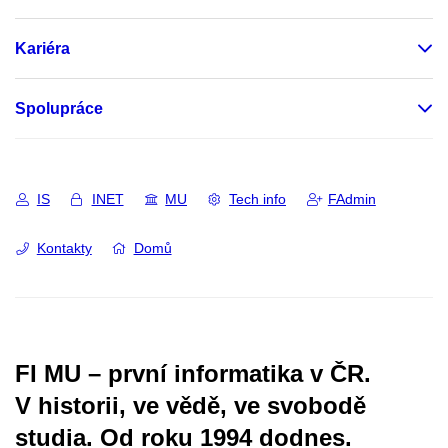
Kariéra
Spolupráce
IS
INET
MU
Tech info
FAdmin
Kontakty
Domů
FI MU – první informatika v ČR.
V historii, ve vědě, ve svobodě
studia.
Od roku 1994 dodnes.