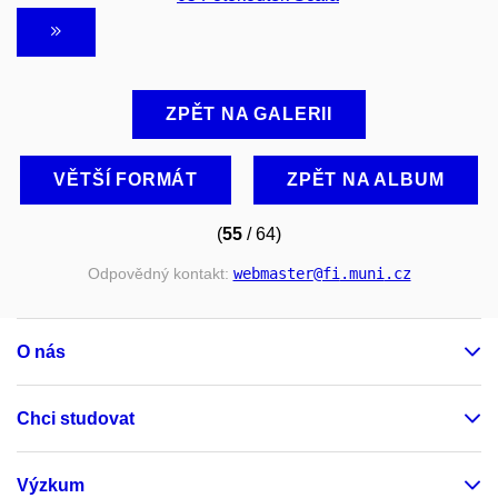
ZPĚT NA GALERII
VĚTŠÍ FORMÁT
ZPĚT NA ALBUM
(
55
/ 64)
Odpovědný kontakt:
webmaster
@fi
.muni
.cz
O nás
Chci studovat
Výzkum