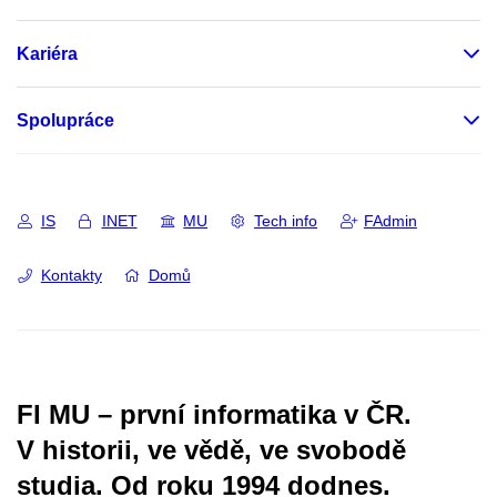
Kariéra
Spolupráce
IS
INET
MU
Tech info
FAdmin
Kontakty
Domů
FI MU – první informatika v ČR.
V historii, ve vědě, ve svobodě
studia.
Od roku 1994 dodnes.