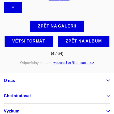
ZPĚT NA GALERII
VĚTŠÍ FORMÁT
ZPĚT NA ALBUM
(
4
/ 64)
Odpovědný kontakt:
webmaster
@fi
.muni
.cz
O nás
Chci studovat
Výzkum