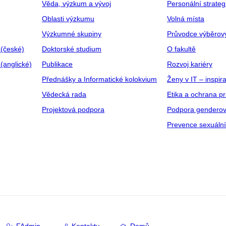
Věda, výzkum a vývoj
Personální strate
Oblasti výzkumu
Volná místa
Výzkumné skupiny
Průvodce výběrov
 (české)
Doktorské studium
O fakultě
(anglické)
Publikace
Rozvoj kariéry
Přednášky a Informatické kolokvium
Ženy v IT – inspira
Vědecká rada
Etika a ochrana p
Projektová podpora
Podpora genderov
Prevence sexuáln