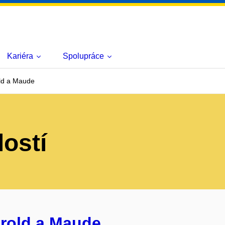
Kariéra
Spolupráce
old a Maude
lostí
arold a Maude