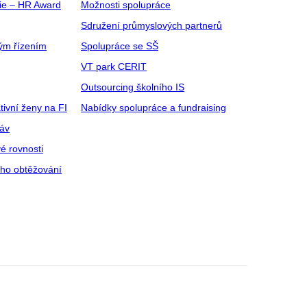
gie – HR Award
Možnosti spolupráce
Sdružení průmyslových partnerů
ým řízením
Spolupráce se SŠ
VT park CERIT
Outsourcing školního IS
tivní ženy na FI
Nabídky spolupráce a fundraising
ráv
é rovnosti
ího obtěžování