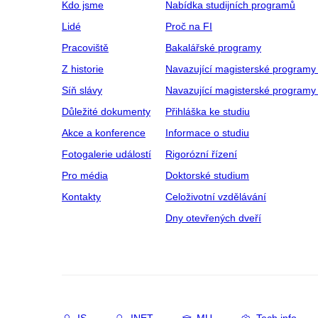
Kdo jsme
Nabídka studijních programů
Lidé
Proč na FI
Pracoviště
Bakalářské programy
Z historie
Navazující magisterské programy
Síň slávy
Navazující magisterské programy 
Důležité dokumenty
Přihláška ke studiu
Akce a konference
Informace o studiu
Fotogalerie událostí
Rigorózní řízení
Pro média
Doktorské studium
Kontakty
Celoživotní vzdělávání
Dny otevřených dveří