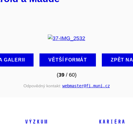
A GALERII
VĚTŠÍ FORMÁT
ZPĚT N
(
39
/ 60)
Odpovědný kontakt:
webmaster
@fi
.muni
.cz
VÝZKUM
KARIÉRA