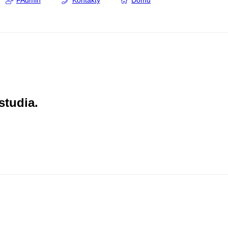
FAdmin
Kontakty
Domů
studia.