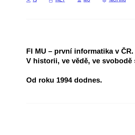
IS
INET
MU
Tech info
FI MU – první informatika v ČR.
V historii, ve vědě, ve svobodě 
Od roku 1994 dodnes.