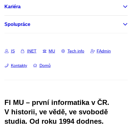
Kariéra
Spolupráce
IS
INET
MU
Tech info
FAdmin
Kontakty
Domů
FI MU – první informatika v ČR.
V historii, ve vědě, ve svobodě
studia.
Od roku 1994 dodnes.