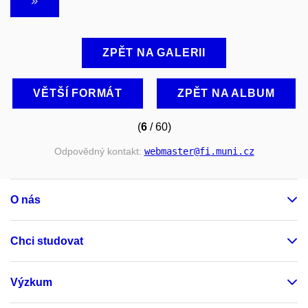
ZPĚT NA GALERII
VĚTŠÍ FORMÁT
ZPĚT NA ALBUM
(
6
/ 60)
Odpovědný kontakt:
webmaster
@fi
.muni
.cz
O nás
Chci studovat
Výzkum