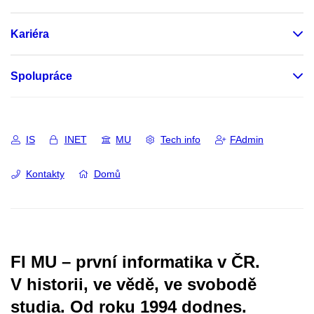
Kariéra
Spolupráce
IS
INET
MU
Tech info
FAdmin
Kontakty
Domů
FI MU – první informatika v ČR.
V historii, ve vědě, ve svobodě
studia.
Od roku 1994 dodnes.