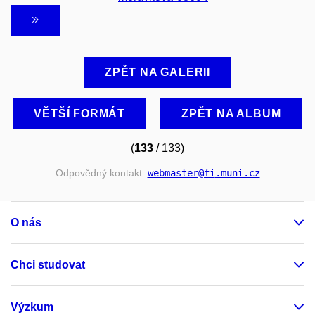
ZPĚT NA GALERII
VĚTŠÍ FORMÁT
ZPĚT NA ALBUM
(
133
/ 133)
Odpovědný kontakt:
webmaster
@fi
.muni
.cz
O nás
Chci studovat
Výzkum