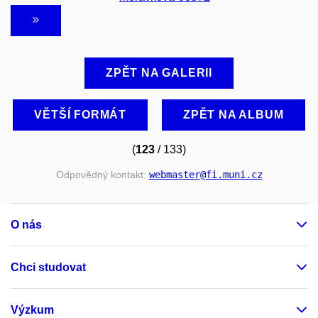
ZPĚT NA GALERII
VĚTŠÍ FORMÁT
ZPĚT NA ALBUM
(
123
/ 133)
Odpovědný kontakt:
webmaster
@fi
.muni
.cz
O nás
Chci studovat
Výzkum