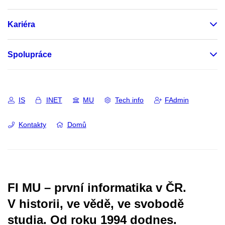
Kariéra
Spolupráce
IS
INET
MU
Tech info
FAdmin
Kontakty
Domů
FI MU – první informatika v ČR.
V historii, ve vědě, ve svobodě
studia.
Od roku 1994 dodnes.