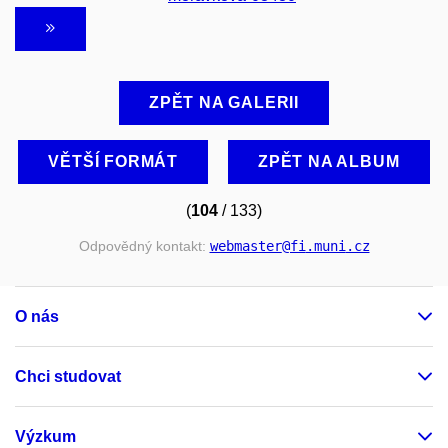
ZPĚT NA GALERII
VĚTŠÍ FORMÁT
ZPĚT NA ALBUM
(
104
/ 133)
Odpovědný kontakt:
webmaster
@fi
.muni
.cz
O nás
Chci studovat
Výzkum