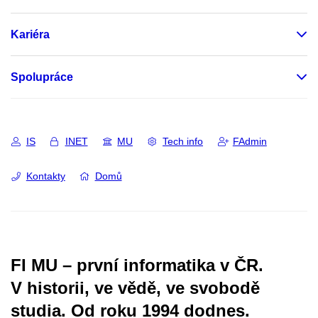
Kariéra
Spolupráce
IS
INET
MU
Tech info
FAdmin
Kontakty
Domů
FI MU – první informatika v ČR.
V historii, ve vědě, ve svobodě
studia.
Od roku 1994 dodnes.