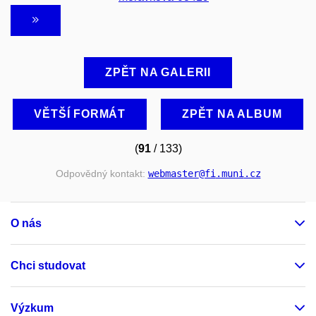
ZPĚT NA GALERII
VĚTŠÍ FORMÁT
ZPĚT NA ALBUM
(
91
/ 133)
Odpovědný kontakt:
webmaster
@fi
.muni
.cz
O nás
Chci studovat
Výzkum