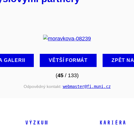
A GALERII
VĚTŠÍ FORMÁT
ZPĚT N
(
45
/ 133)
Odpovědný kontakt:
webmaster
@fi
.muni
.cz
VÝZKUM
KARIÉRA