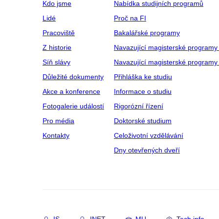
Kdo jsme
Nabídka studijních programů
Lidé
Proč na FI
Pracoviště
Bakalářské programy
Z historie
Navazující magisterské programy
Síň slávy
Navazující magisterské programy 
Důležité dokumenty
Přihláška ke studiu
Akce a konference
Informace o studiu
Fotogalerie událostí
Rigorózní řízení
Pro média
Doktorské studium
Kontakty
Celoživotní vzdělávání
Dny otevřených dveří