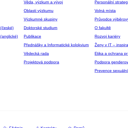
Věda, výzkum a vývoj
Personální strate
Oblasti výzkumu
Volná místa
Výzkumné skupiny
Průvodce výběrov
 (české)
Doktorské studium
O fakultě
(anglické)
Publikace
Rozvoj kariéry
Přednášky a Informatické kolokvium
Ženy v IT – inspira
Vědecká rada
Etika a ochrana p
Projektová podpora
Podpora genderov
Prevence sexuáln