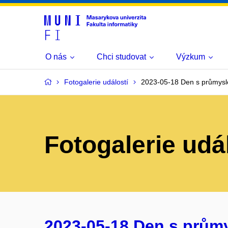
O nás
Chci studovat
Výzkum
Fotogalerie událostí
2023-05-18 Den s průmysl
Fotogalerie udá
2023-05-18 Den s prům