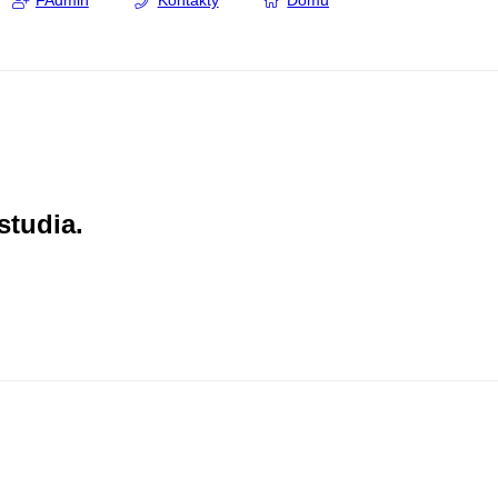
FAdmin
Kontakty
Domů
studia.