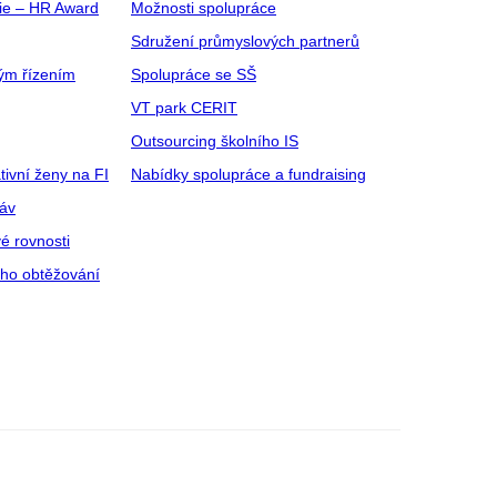
gie – HR Award
Možnosti spolupráce
Sdružení průmyslových partnerů
ým řízením
Spolupráce se SŠ
VT park CERIT
Outsourcing školního IS
tivní ženy na FI
Nabídky spolupráce a fundraising
ráv
é rovnosti
ího obtěžování