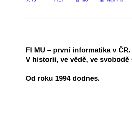
IS
INET
MU
Tech info
FI MU – první informatika v ČR.
V historii, ve vědě, ve svobodě 
Od roku 1994 dodnes.