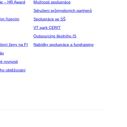
gie – HR Award
Možnosti spolupráce
Sdružení průmyslových partnerů
ým řízením
Spolupráce se SŠ
VT park CERIT
Outsourcing školního IS
tivní ženy na FI
Nabídky spolupráce a fundraising
ráv
é rovnosti
ího obtěžování