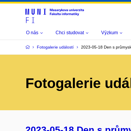
O nás
Chci studovat
Výzkum
Fotogalerie událostí
2023-05-18 Den s průmysl
Fotogalerie udá
2023-05-18 Den s prům