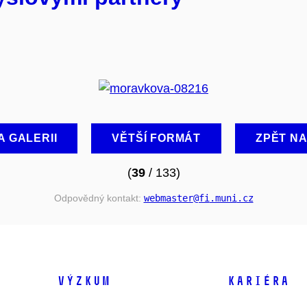
A GALERII
VĚTŠÍ FORMÁT
ZPĚT N
(
39
/ 133)
Odpovědný kontakt:
webmaster
@fi
.muni
.cz
VÝZKUM
KARIÉRA