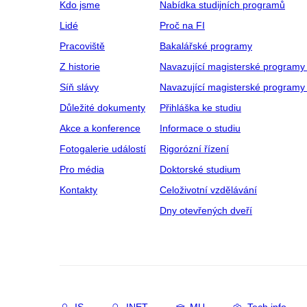
Kdo jsme
Nabídka studijních programů
Lidé
Proč na FI
Pracoviště
Bakalářské programy
Z historie
Navazující magisterské programy
Síň slávy
Navazující magisterské programy 
Důležité dokumenty
Přihláška ke studiu
Akce a konference
Informace o studiu
Fotogalerie událostí
Rigorózní řízení
Pro média
Doktorské studium
Kontakty
Celoživotní vzdělávání
Dny otevřených dveří