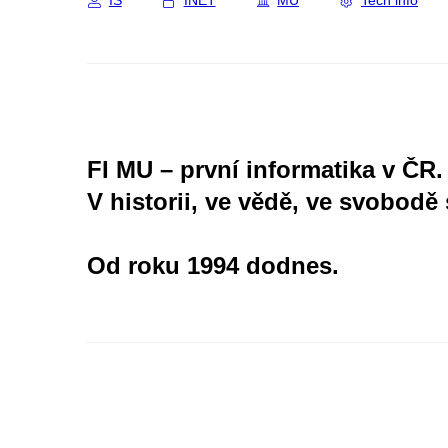
IS
INET
MU
Tech info
FI MU – první informatika v ČR.
V historii, ve vědě, ve svobodě 
Od roku 1994 dodnes.