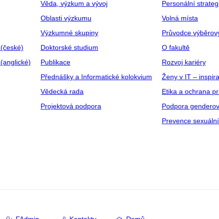
Věda, výzkum a vývoj
Personální strate
Oblasti výzkumu
Volná místa
Výzkumné skupiny
Průvodce výběrov
 (české)
Doktorské studium
O fakultě
(anglické)
Publikace
Rozvoj kariéry
Přednášky a Informatické kolokvium
Ženy v IT – inspira
Vědecká rada
Etika a ochrana p
Projektová podpora
Podpora genderov
Prevence sexuáln