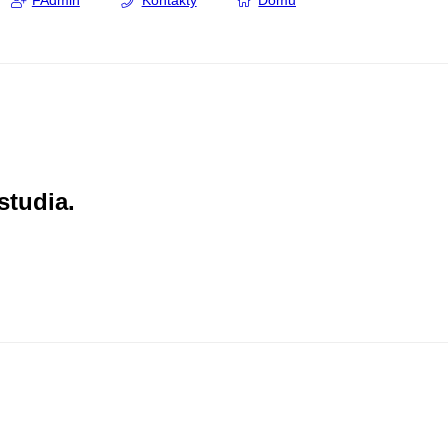
FAdmin
Kontakty
Domů
studia.