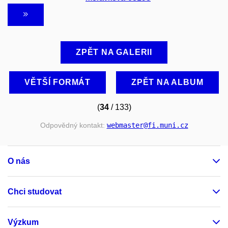
ZPĚT NA GALERII
VĚTŠÍ FORMÁT
ZPĚT NA ALBUM
(
34
/ 133)
Odpovědný kontakt:
webmaster
@fi
.muni
.cz
O nás
Chci studovat
Výzkum