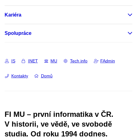
Kariéra
Spolupráce
IS
INET
MU
Tech info
FAdmin
Kontakty
Domů
FI MU – první informatika v ČR.
V historii, ve vědě, ve svobodě
studia.
Od roku 1994 dodnes.