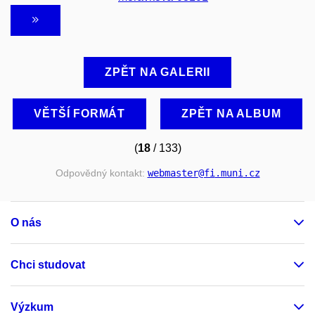
ZPĚT NA GALERII
VĚTŠÍ FORMÁT
ZPĚT NA ALBUM
(
18
/ 133)
Odpovědný kontakt:
webmaster
@fi
.muni
.cz
O nás
Chci studovat
Výzkum