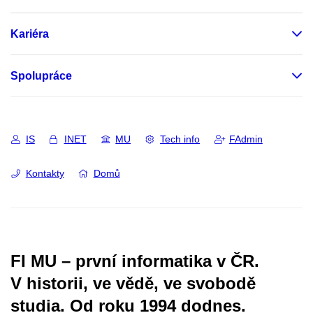
Kariéra
Spolupráce
IS
INET
MU
Tech info
FAdmin
Kontakty
Domů
FI MU – první informatika v ČR.
V historii, ve vědě, ve svobodě
studia.
Od roku 1994 dodnes.