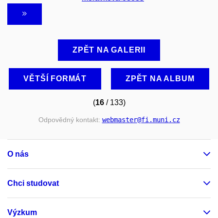
ZPĚT NA GALERII
VĚTŠÍ FORMÁT
ZPĚT NA ALBUM
(
16
/ 133)
Odpovědný kontakt:
webmaster
@fi
.muni
.cz
O nás
Chci studovat
Výzkum