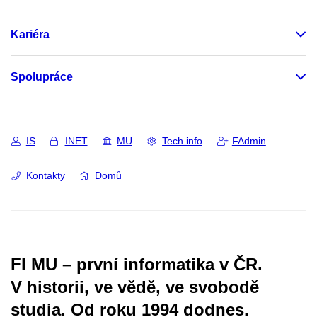
Kariéra
Spolupráce
IS
INET
MU
Tech info
FAdmin
Kontakty
Domů
FI MU – první informatika v ČR.
V historii, ve vědě, ve svobodě
studia.
Od roku 1994 dodnes.