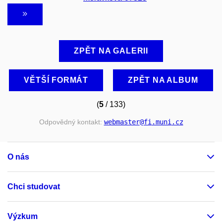
ZPĚT NA GALERII
VĚTŠÍ FORMÁT
ZPĚT NA ALBUM
(
5
/ 133)
Odpovědný kontakt:
webmaster
@fi
.muni
.cz
O nás
Chci studovat
Výzkum