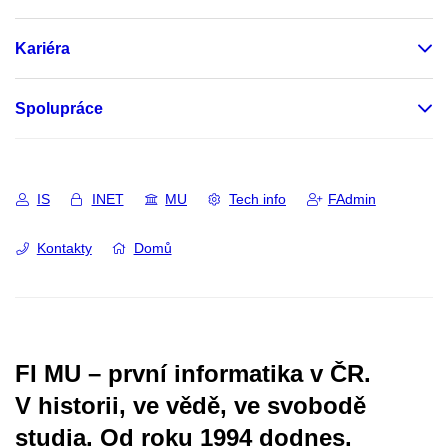
Kariéra
Spolupráce
IS
INET
MU
Tech info
FAdmin
Kontakty
Domů
FI MU – první informatika v ČR.
V historii, ve vědě, ve svobodě
studia.
Od roku 1994 dodnes.