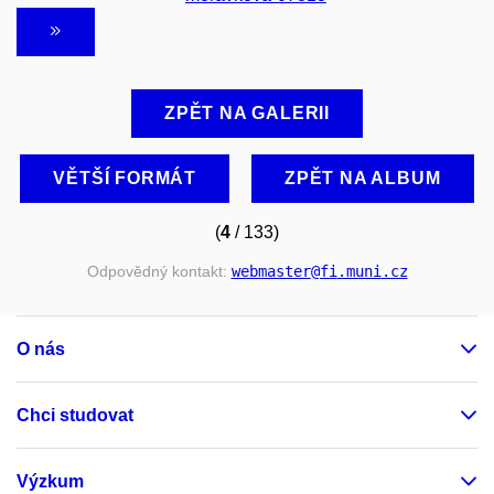
ZPĚT NA GALERII
VĚTŠÍ FORMÁT
ZPĚT NA ALBUM
(
4
/ 133)
Odpovědný kontakt:
webmaster
@fi
.muni
.cz
O nás
Chci studovat
Výzkum