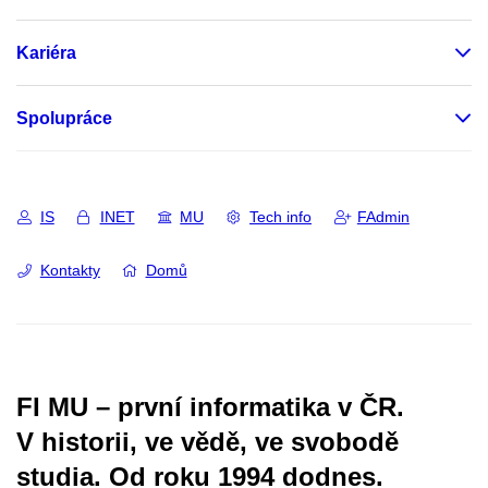
Kariéra
Spolupráce
IS
INET
MU
Tech info
FAdmin
Kontakty
Domů
FI MU – první informatika v ČR.
V historii, ve vědě, ve svobodě
studia.
Od roku 1994 dodnes.