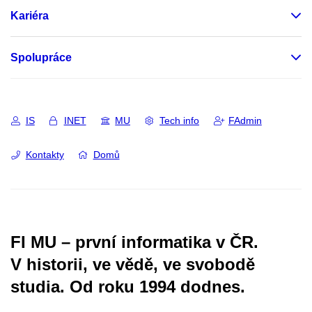
Kariéra
Spolupráce
IS
INET
MU
Tech info
FAdmin
Kontakty
Domů
FI MU – první informatika v ČR.
V historii, ve vědě, ve svobodě
studia.
Od roku 1994 dodnes.