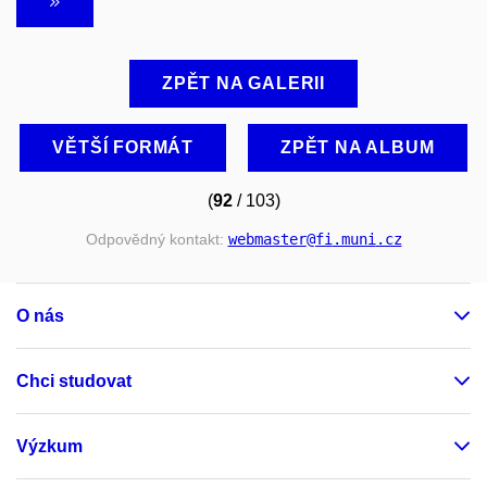
ZPĚT NA GALERII
VĚTŠÍ FORMÁT
ZPĚT NA ALBUM
(
92
/ 103)
Odpovědný kontakt:
webmaster
@fi
.muni
.cz
O nás
Chci studovat
Výzkum