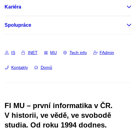
Kariéra
Spolupráce
IS
INET
MU
Tech info
FAdmin
Kontakty
Domů
FI MU – první informatika v ČR.
V historii, ve vědě, ve svobodě
studia.
Od roku 1994 dodnes.