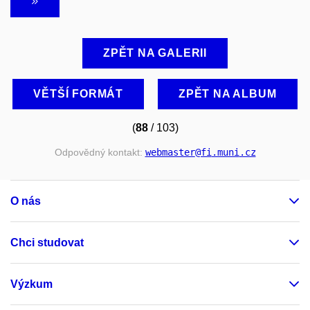
ZPĚT NA GALERII
VĚTŠÍ FORMÁT
ZPĚT NA ALBUM
(
88
/ 103)
Odpovědný kontakt:
webmaster
@fi
.muni
.cz
O nás
Chci studovat
Výzkum