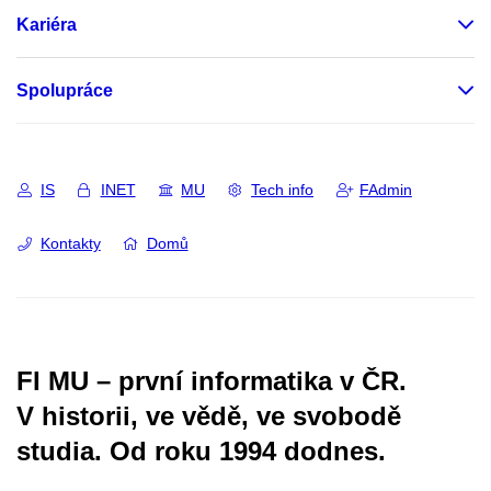
Kariéra
Spolupráce
IS
INET
MU
Tech info
FAdmin
Kontakty
Domů
FI MU – první informatika v ČR.
V historii, ve vědě, ve svobodě
studia.
Od roku 1994 dodnes.