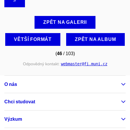
ZPĚT NA GALERII
VĚTŠÍ FORMÁT
ZPĚT NA ALBUM
(
46
/ 103)
Odpovědný kontakt:
webmaster
@fi
.muni
.cz
O nás
Chci studovat
Výzkum