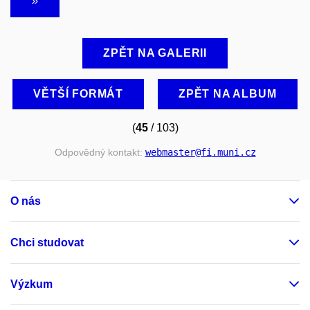
ZPĚT NA GALERII
VĚTŠÍ FORMÁT
ZPĚT NA ALBUM
(
45
/ 103)
Odpovědný kontakt:
webmaster
@fi
.muni
.cz
O nás
Chci studovat
Výzkum