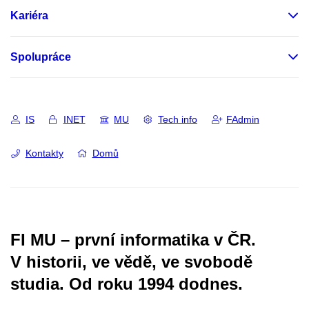
Kariéra
Spolupráce
IS
INET
MU
Tech info
FAdmin
Kontakty
Domů
FI MU – první informatika v ČR.
V historii, ve vědě, ve svobodě
studia.
Od roku 1994 dodnes.